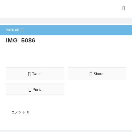
2020.06.11
IMG_5086
Tweet
Share
Pin it
コメント:
0