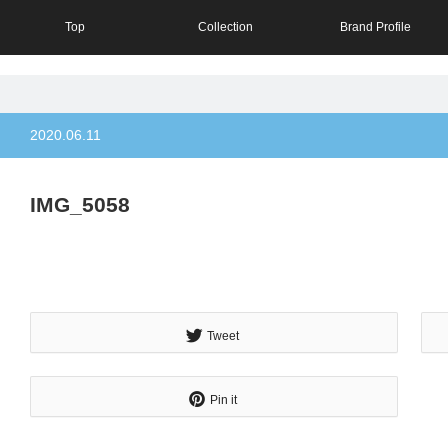
Top
Collection
Brand Profile
2020.06.11
IMG_5058
Tweet
Pin it