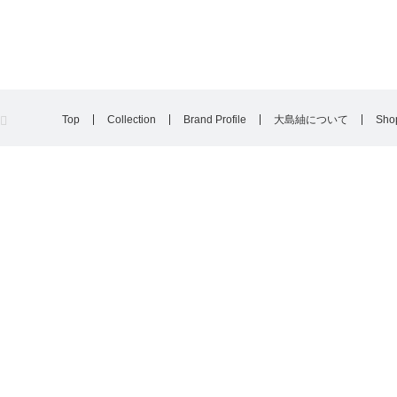
Top
Collection
Brand Profile
大島紬について
Shop