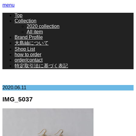
menu
Top
Collection
2020 collection
All item
Brand Profile
大島紬について
Shop List
how to order
order/contact
特定取引法に基づく表記
2020.06.11
IMG_5037