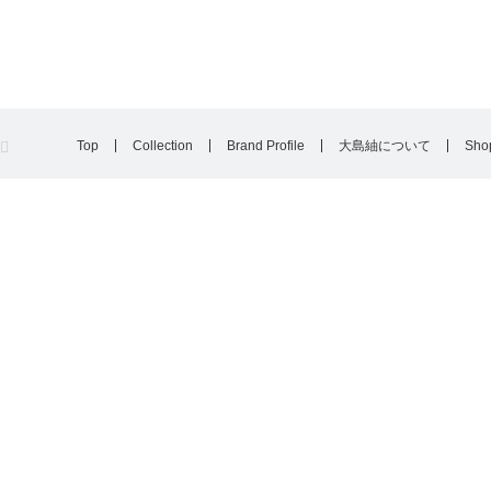
Top
Collection
Brand Profile
大島紬について
Shop