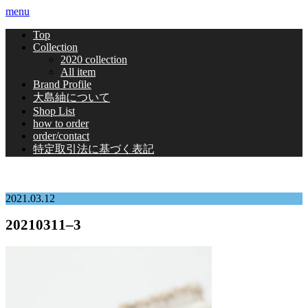
menu
Top
Collection
2020 collection
All item
Brand Profile
大島紬について
Shop List
how to order
order/contact
特定取引法に基づく表記
2021.03.12
20210311–3