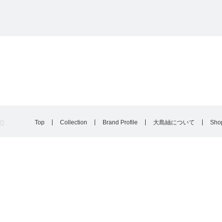
Top
Collection
Brand Profile
大島紬について
Shop