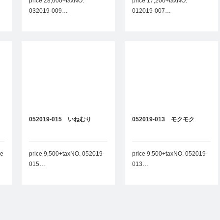
price 28,600+taxNO.
price 17,200+taxNO.
032019-009…
012019-007…
052019-015 いねむり
052019-013 モクモク
le
price 9,500+taxNO. 052019-
price 9,500+taxNO. 052019-
015…
013…