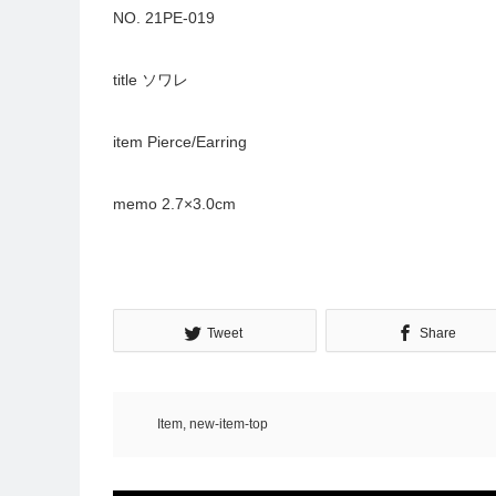
NO. 21PE-019
title ソワレ
item Pierce/Earring
memo 2.7×3.0cm
Tweet
Share
Item
,
new-item-top