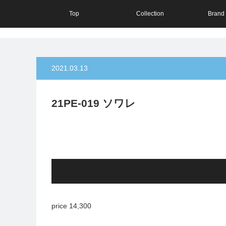
Top
Collection
Brand 
2021.03.13
21PE-019 ソワレ
price 14,300