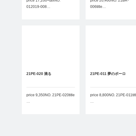
price 17,200+taxNO.
price 20,460NO. 21BR-
012019-008…
006title…
21PE-020 滴る
21PE-011 夢のボーロ
price 9,350NO. 21PE-020title
price 8,800NO. 21PE-011tit
…
…