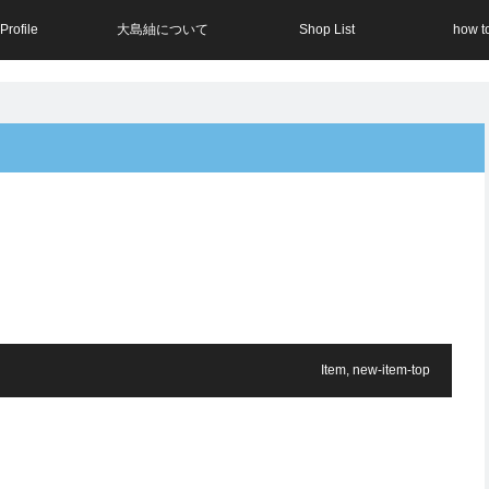
Profile
大島紬について
Shop List
how t
Item
,
new-item-top