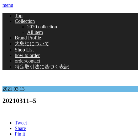
menu
Top
Collection
2020 collection
All item
Brand Profile
大島紬について
Shop List
how to order
order/contact
特定取引法に基づく表記
2021.03.13
20210311–5
Tweet
Share
Pin it