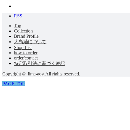
RSS
Top
Collection
Brand Profile
大島紬について
Shop List
how to order
order/contact
特定取引法に基づく表記
Copyright ©
lima-aost
All rights reserved.
PAGE TOP