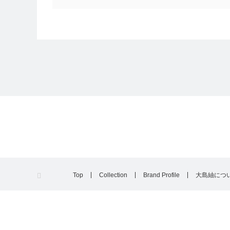
Top
Collection
Brand Profile
大島紬につ