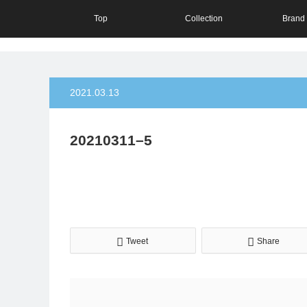
Top
Collection
Brand 
2021.03.13
20210311–5
Tweet
Share