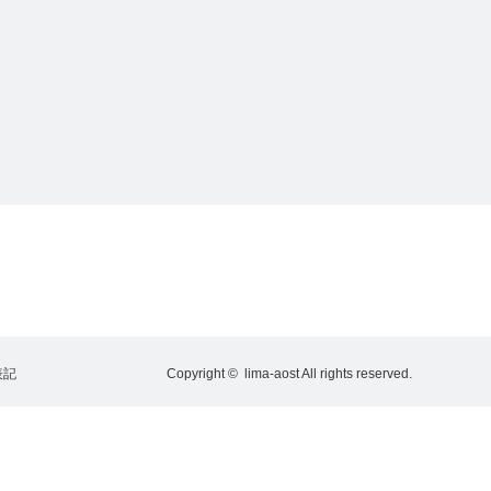
表記
Copyright ©
lima-aost
All rights reserved.