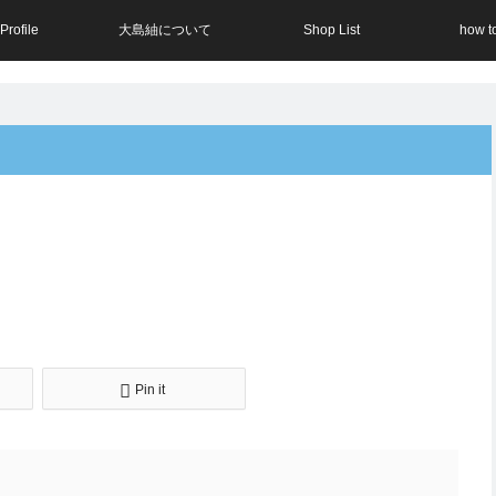
Profile
大島紬について
Shop List
how t
Pin it