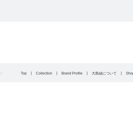
Top
Collection
Brand Profile
大島紬について
Shop