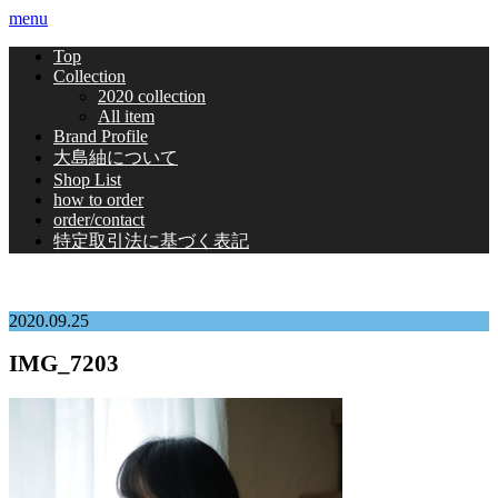
menu
Top
Collection
2020 collection
All item
Brand Profile
大島紬について
Shop List
how to order
order/contact
特定取引法に基づく表記
2020.09.25
IMG_7203