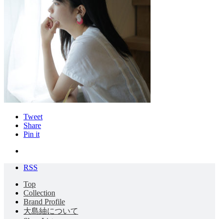
Tweet
Share
Pin it
RSS
Top
Collection
Brand Profile
大島紬について