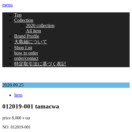
menu
Top
Collection
2020 collection
All item
Brand Profile
大島紬について
Shop List
how to order
order/contact
特定取引法に基づく表記
2020.09.25
Item
012019-001 tamacwa
price 8,000＋tax
NO. 012019-001