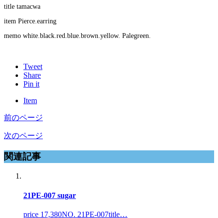
title tamacwa
item Pierce.earring
memo white.black.red.blue.brown.yellow. Palegreen.
Tweet
Share
Pin it
Item
前のページ
次のページ
関連記事
21PE-007 sugar
price 17,380NO. 21PE-007title…