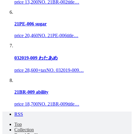
price 13,200NO. 21BR-002title…
21PE-006 sugar
price 20,460NO. 21PE-006title…
032019-009 わたあめ
price 28,600+taxNO. 032019-009…
21BR-009 ability
price 18,700NO. 21BR-009title…
RSS
Top
Collection